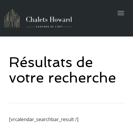
navig
Togg
navig
Résultats de
votre recherche
[vrcalendar_searchbar_result /]